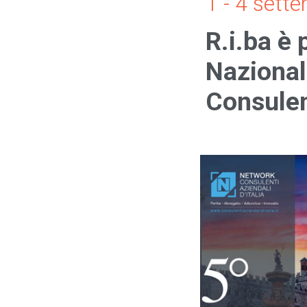
1 - 4 sett
R.i.ba è
Nazional
Consulent